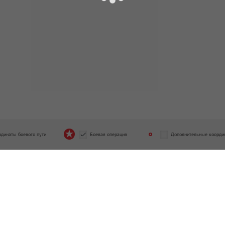
рдинаты боевого пути
Боевая операция
Дополнительные коорди