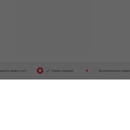
рдинаты боевого пути
Боевая операция
Дополнительные коорди