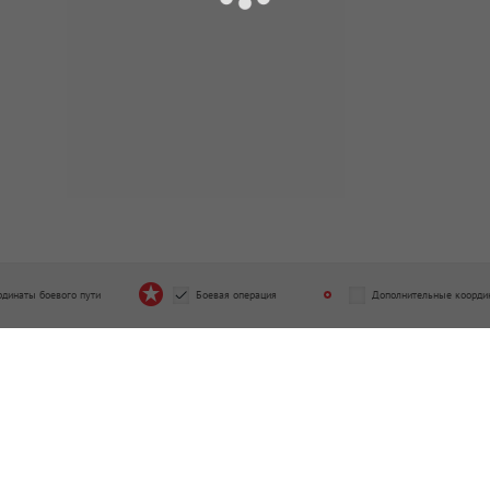
рдинаты боевого пути
Боевая операция
Дополнительные коорди