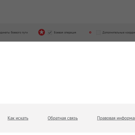
рдинаты боевого пути
Боевая операция
Дополнительные коорди
Как искать
Обратная связь
Правовая информа