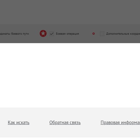
рдинаты боевого пути
Боевая операция
Дополнительные коорди
Как искать
Обратная связь
Правовая информа