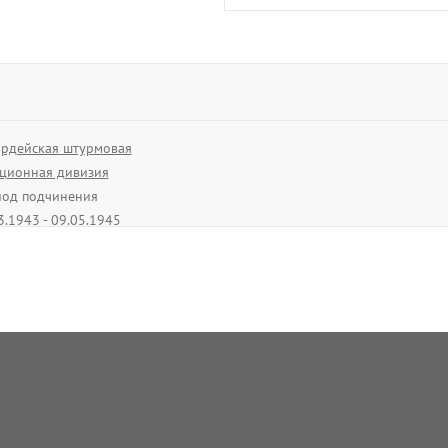
Конюхов
Гурий Павлови
01.01.1945 - Нет да
ардейская штурмовая
ционная дивизия
В архив
од подчинения
3.1943 - 09.05.1945