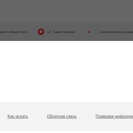
рдинаты боевого пути
Боевая операция
Дополнительные коорди
Как искать
Обратная связь
Правовая информа