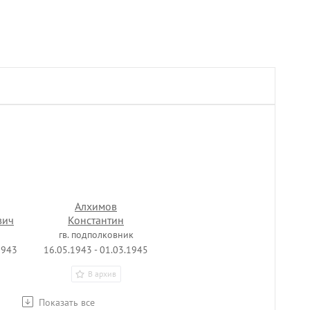
Алхимов
вич
Константин
Пантелеевич
гв. подполковник
1943
16.05.1943 - 01.03.1945
В архив
Показать все