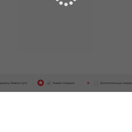
рдинаты боевого пути
Боевая операция
Дополнительные коорди