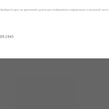
Выберите дату на временной шкале для отображения информации о воинской части
.09.1945