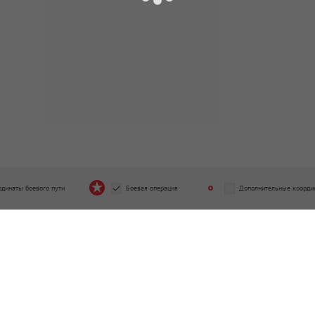
рдинаты боевого пути
Боевая операция
Дополнительные коорди