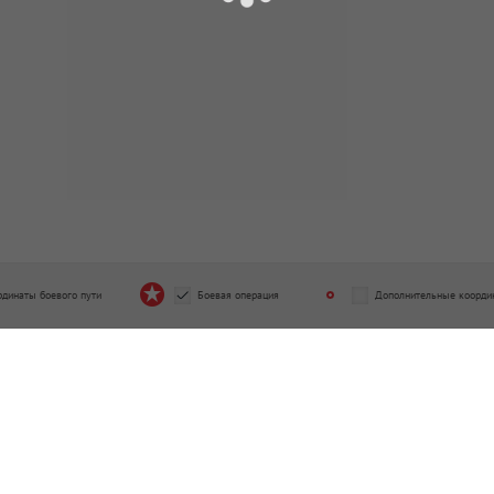
рдинаты боевого пути
Боевая операция
Дополнительные коорди