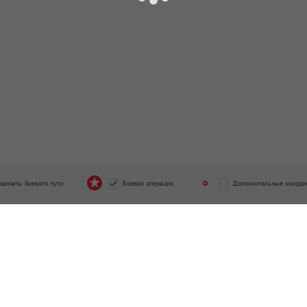
рдинаты боевого пути
Боевая операция
Дополнительные коорди