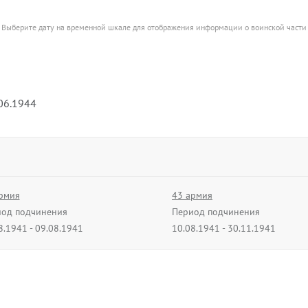
Выберите дату на временной шкале для отображения информации о воинской части
.06.1944
рмия
43 армия
од подчинения
Период подчинения
8.1941 - 09.08.1941
10.08.1941 - 30.11.1941
рмия
5 армия
од подчинения
Период подчинения
1.1943 - 05.11.1943
01.01.1944 - 31.05.1944