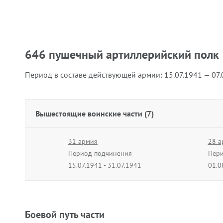
646 пушечный артиллерийский полк
Период в составе действующей армии:
15.07.1941 — 07
Вышестоящие воинские части (7)
31 армия
28 а
Период подчинения
Пери
15.07.1941 - 31.07.1941
01.0
30 армия
68 а
Период подчинения
Пери
01.01.1943 - 19.04.1943
01.1
Боевой путь части