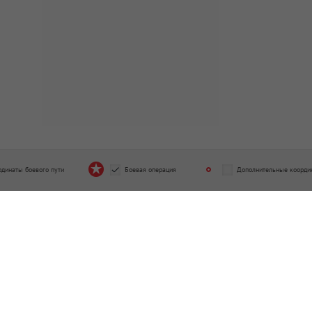
рдинаты боевого пути
Боевая операция
Дополнительные коорди