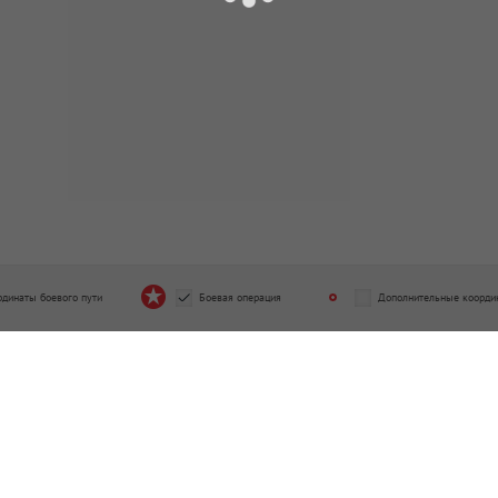
рдинаты боевого пути
Боевая операция
Дополнительные коорди