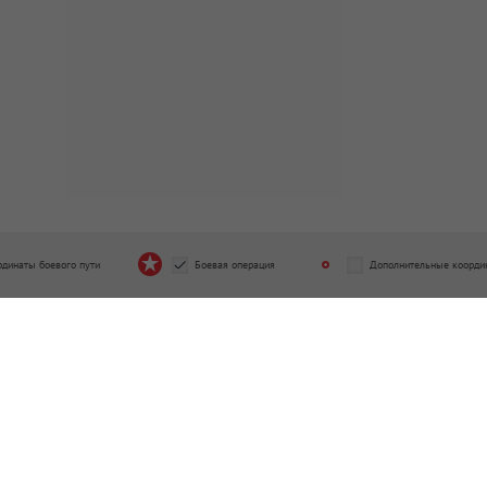
рдинаты боевого пути
Боевая операция
Дополнительные коорди