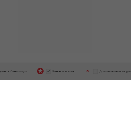
рдинаты боевого пути
Боевая операция
Дополнительные коорди