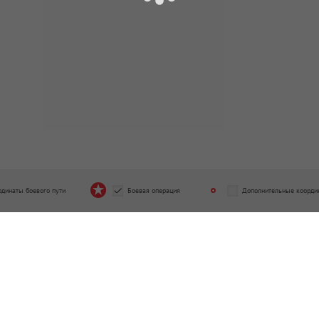
рдинаты боевого пути
Боевая операция
Дополнительные коорди