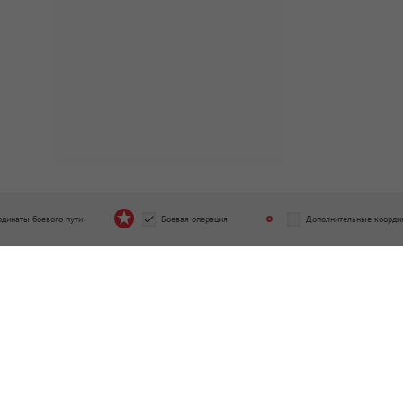
рдинаты боевого пути
Боевая операция
Дополнительные коорди