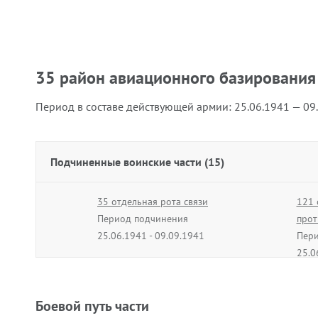
35 район авиационного базирования
Период в составе действующей армии:
25.06.1941 — 09
Подчиненные воинские части (15)
35 отдельная рота связи
121 
Период подчинения
прот
25.06.1941 - 09.09.1941
Пери
25.0
212 отдельный батальон связи
голо
Период подчинения
"А"
Боевой путь части
25.06.1941 - 20.09.1941
Пери