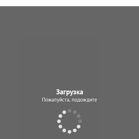
7.1941 - 09.05.1945
тдельный батальон связи
35 отдельная рота связи
од подчинения
Период подчинения
2.1942 - 15.04.1942
15.04.1942 - 09.05.1945
техническая команда по уборке
97 техническая команда по уб
ийных самолетов
аварийных самолетов
од подчинения
Период подчинения
1.1942 - 10.02.1943
25.10.1943 - 02.02.1944
Загрузка
Пожалуйста, подождите