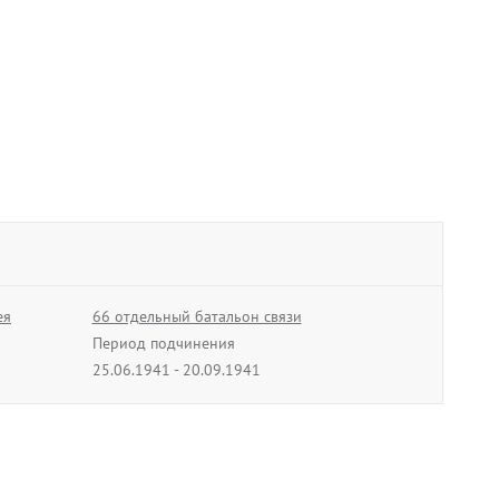
ея
66 отдельный батальон связи
Период подчинения
25.06.1941 - 20.09.1941
235 отдельный батальон
оперативной связи
Период подчинения