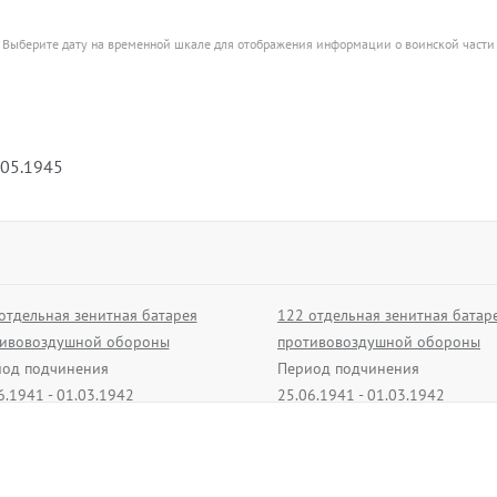
Выберите дату на временной шкале для отображения информации о воинской части
.05.1945
отдельная зенитная батарея
122 отдельная зенитная батар
ивовоздушной обороны
противовоздушной обороны
од подчинения
Период подчинения
6.1941 - 01.03.1942
25.06.1941 - 01.03.1942
вной авиационный склад 1983
212 отдельный батальон связи
Период подчинения
од подчинения
21.09.1941 - 24.11.1941