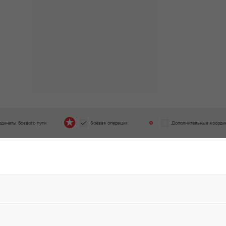
рдинаты боевого пути
Боевая операция
Дополнительные коорди