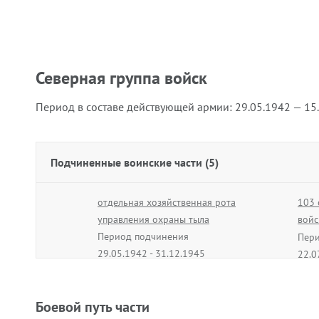
Северная группа войск
Период в составе действующей армии:
29.05.1942 — 15
Подчиненные воинские части (5)
отдельная хозяйственная рота
103 
управления охраны тыла
войс
Период подчинения
Дей
Пери
29.05.1942 - 31.12.1945
22.0
65 армия
Период подчинения
Боевой путь части
11.06.1945 - 25.08.1945