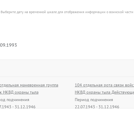
Выберите дату на временной шкале для отображения информации о воинской части
.09.1993
отдельная маневренная группа
104 отдельная рота связи войс
к НКВД охраны тыла
НКВД охраны тыла Действующ
ствующей армии
армии
од подчинения
Период подчинения
7.1943 - 31.12.1946
22.07.1943 - 31.12.1946