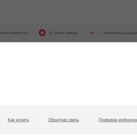
рдинаты боевого пути
Боевая операция
Дополнительные коорди
Как искать
Обратная связь
Правовая информа