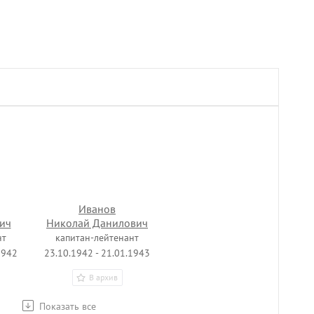
Иванов
ич
Николай Данилович
нт
капитан-лейтенант
1942
23.10.1942 - 21.01.1943
В архив
Показать все