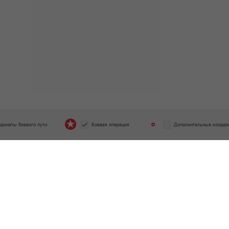
рдинаты боевого пути
Боевая операция
Дополнительные коорди