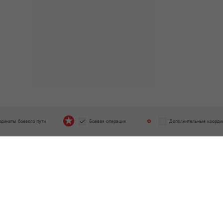
рдинаты боевого пути
Боевая операция
Дополнительные коорди