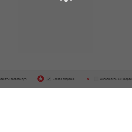
рдинаты боевого пути
Боевая операция
Дополнительные коорди