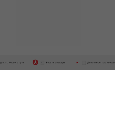
рдинаты боевого пути
Боевая операция
Дополнительные коорди