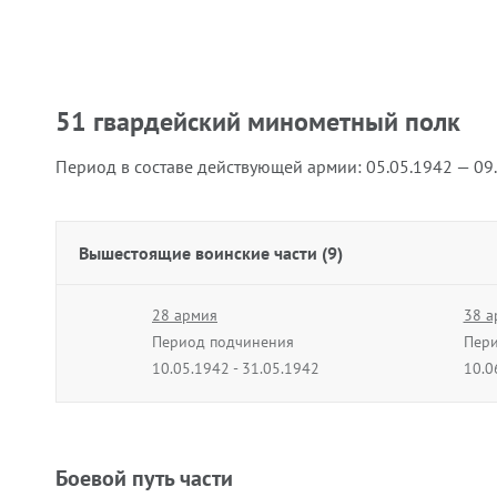
51 гвардейский минометный полк
Период в составе действующей армии:
05.05.1942 — 09
Вышестоящие воинские части (9)
28 армия
38 а
Период подчинения
Пери
10.05.1942 - 31.05.1942
10.0
51 армия
51 а
Период подчинения
Пери
01.01.1943 - 31.01.1943
10.0
Боевой путь части