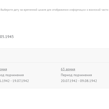
Выберите дату на временной шкале для отображения информации о воинской части
.05.1945
рмия
63 армия
од подчинения
Период подчинения
6.1942 - 19.07.1942
20.07.1942 - 09.08.1942
рмия
28 армия
од подчинения
Период подчинения
2.1943 - 19.02.1943
20.08.1943 - 31.08.1943