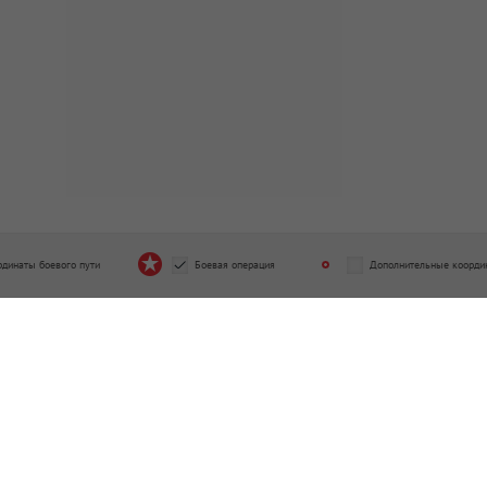
рдинаты боевого пути
Боевая операция
Дополнительные коорди