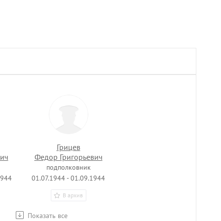
Грицев
ич
Федор Григорьевич
подполковник
1944
01.07.1944 - 01.09.1944
В архив
Показать все