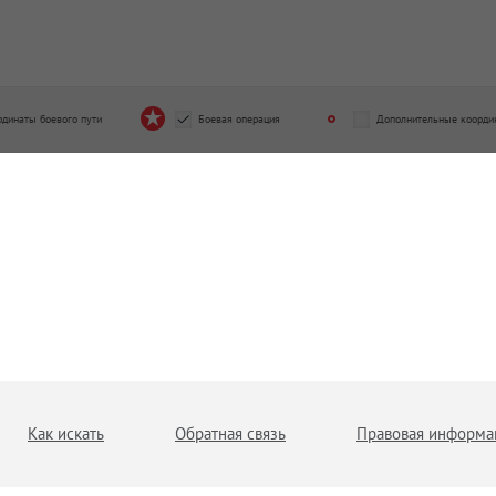
рдинаты боевого пути
Боевая операция
Дополнительные коорди
Как искать
Обратная связь
Правовая информа