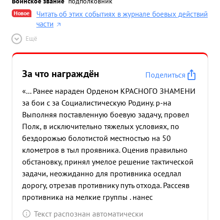
Воинское звание
подполковник
Новое
Читать об этих событиях в журнале боевых действий
части
Ещё
За что награждён
Поделиться
«... Ранее нараден Орденом КРАСНОГО ЗНАМЕНИ
за бои с за Социалистическую Родину. р-на
Выполняя поставленную боевую задачу, провел
Полк, в исключительно тяжелых условиях, по
бездорожью болотистой местностью на 50
клометров в тыл проявника. Оценив правильно
обстановку, принял умелое решение тактической
задачи, неожиданно для противника оседлал
дорогу, отрезав противнику путь отхода. Рассеяв
противника на мелкие группы . нанес
значительные потери противнику в живой силе и
Текст распознан автоматически