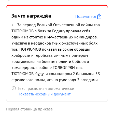
За что награждён
Поделиться
«... За период Великой Отечественной войны тов.
ТЮТРЮМОВ в боях за Родину проявил себя
одним из стойтих и мужественных командиров.
Участвуя в неоднокра тных ожесточенных боях
тов. ТЮТРЮМОВ покавал высокие образцы
храбрости и геройства, личным примером
воодушевлял на боевые подвиги бойцов и
командиров. в районе ТОЛВОЯРВИ тов.
ТЮТРЮМОВ, будучи командиром 2 батальона 53
стрелкового полка, лично руководя 2 взводами
стрелковой роты умелыми действиями разгромил
Текст распознан автоматически
6 роту 307 пехотного полка немцев.
Показать исходный документ
пробравшуюся в тыл полка. Противник при этом
потерях 50 человек убитыми. Было захвачено 17
Первая страница приказа
человек пленных, 8 автоматов ,56 велосипедов.