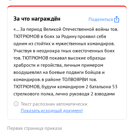
За что награждён
Поделиться
«... За период Великой Отечественной войны тов.
ТЮТРЮМОВ в боях за Родину проявил себя
одним из стойтих и мужественных командиров.
Участвуя в неоднокра тных ожесточенных боях
тов. ТЮТРЮМОВ покавал высокие образцы
храбрости и геройства, личным примером
воодушевлял на боевые подвиги бойцов и
командиров. в районе ТОЛВОЯРВИ тов.
ТЮТРЮМОВ, будучи командиром 2 батальона 53
стрелкового полка, лично руководя 2 взводами
стрелковой роты умелыми действиями разгромил
Текст распознан автоматически
6 роту 307 пехотного полка немцев.
Показать исходный документ
пробравшуюся в тыл полка. Противник при этом
потерях 50 человек убитыми. Было захвачено 17
Первая страница приказа
человек пленных, 8 автоматов ,56 велосипедов.