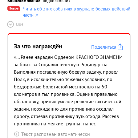
Воинское звание
подполковник
Новое
Читать об этих событиях в журнале боевых действий
части
Ещё
За что награждён
Поделиться
«... Ранее нараден Орденом КРАСНОГО ЗНАМЕНИ
за бои с за Социалистическую Родину. р-на
Выполняя поставленную боевую задачу, провел
Полк, в исключительно тяжелых условиях, по
бездорожью болотистой местностью на 50
клометров в тыл проявника. Оценив правильно
обстановку, принял умелое решение тактической
задачи, неожиданно для противника оседлал
дорогу, отрезав противнику путь отхода. Рассеяв
противника на мелкие группы . нанес
значительные потери противнику в живой силе и
Текст распознан автоматически