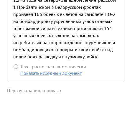
1.2.42 года на Северо- Западном Ленинградском
1 Прибалтийском 3 Белорусском фронтах
произвел 166 боевых вылетов на самолете ПО-2
на бомбардировку укрепленных узлов огневых
точек живой силы и техники противника,и 154
успешных боевых вылетов на само летах
истребителях на сопровождение штурмовиков и
бомбардировщиков прикрыти своих войск над
полем боях разведку и штурмовку войск
противника провел при этом 47 групповых
Текст распознан автоматически
воздушных боев в котор ых лично сбил 20
Показать исходный документ
самолетов противника и 3 в группе .За смелость
мужество геройство и умелое руководство под
Первая страница приказа
чиненными в бою удостоин высшей правитель
ственной награды звания Героя Советского Союза
с вручением ордена "ЛЕНИНА" и медали "ЗОЛОТАЯ
ЗВЕЗДА" и наг ражден двумя орденами "КРАСНОЕ
ЗНАМЯ", орденом АЛЕКСАНДРА НЕВСКОГО" двумя
орденами "КРАСНАЯ ЗВЕЗДА". С 15.10.44 года