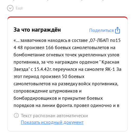
Ещё
За что награждён
Поделиться
«... захватчиков находясь в составе ,07-ЛБАП по15
4 48 произвел 166 боевых самолетовылетов на
бомбометание огневых точек укрепленных узлов
противника, за что награжден орденом " Красная
Звезда" с 15.4.42г. переучился на самолете ЯК-1 За
этот период произвел 50 боевых
самолетовылетов на разведку войск противника,
сопровождение штурмовиков и
бомбардировщиков и прикрытие боевых
порядков на линии фронта. провел одиночно и в
группе 11 воздушных боев, Лично сбил 1 самолет
Текст распознан автоматически
противника Ме-109 ф сам был сбит 1 раз. в
Показать исходный документ
воздушном бою дерз и решителен, инициативный
бесстрашный воздушный боец боев Смело