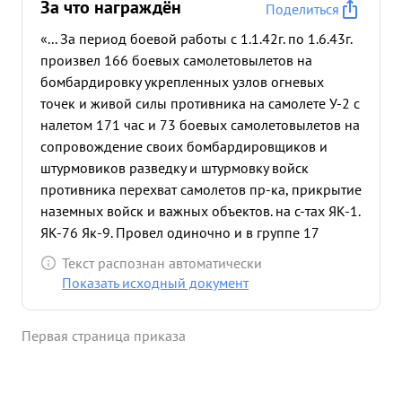
За что награждён
Поделиться
«... За период боевой работы с 1.1.42г. по 1.6.43г.
произвел 166 боевых самолетовылетов на
бомбардировку укрепленных узлов огневых
точек и живой силы противника на самолете У-2 с
налетом 171 час и 73 боевых самолетовылетов на
сопровождение своих бомбардировщиков и
штурмовиков разведку и штурмовку войск
противника перехват самолетов пр-ка, прикрытие
наземных войск и важных объектов. на с-тах ЯК-1.
ЯК-76 Як-9. Провел одиночно и в группе 17
воздушных боев Лично сбил 7 и в группе 1 с-т пр-
Текст распознан автоматически
ка за 73 успешных боевых самолетовылета Лично
Показать исходный документ
сбитых 7 с-тов пр-ка и проявленное при этом
мужество и отвагу награжден орденами Красная
Первая страница приказа
Звезда = в 1942г " и Красное Знамя" и "Красная
Звезда " в 1943 году С 1 .6.43г. на Ленинградском
и Калининском фронтах произвел 25 боевых