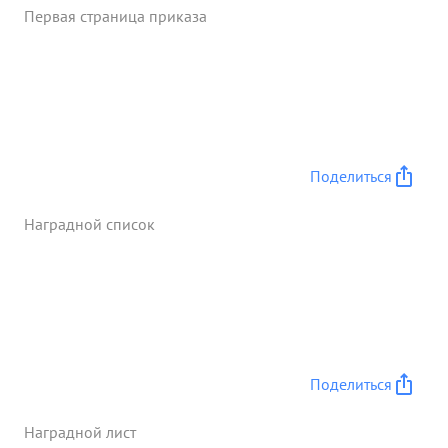
Первая страница приказа
вступает в бой с воздушным противником
Отличный разведчик небыло ни одного случая
потери ориентировки при выполнении боевых
заданий в сложных метеорологических условиях
Все боевые задания выполняет только хорошо и
отлично. противника На сбитый самолет
противника 14 марта 1943г. в 11.30. 11.55 ,
Поделиться
который упал в р-не Северо-западнее дер.
ЮРЬЕВО. Бой происходил наши самолеты ЯК-7б в
Наградной список
количестве-1 с-т Самолеты противника типа
Фв-190 в количестве 2 шт. ...»
Поделиться
Наградной лист