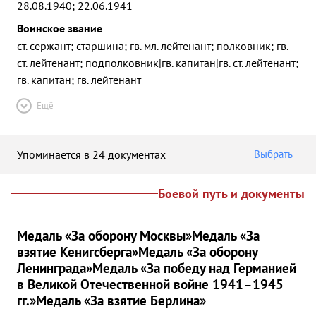
28.08.1940; 22.06.1941
Воинское звание
ст. сержант; старшина; гв. мл. лейтенант; полковник; гв.
ст. лейтенант; подполковник|гв. капитан|гв. ст. лейтенант;
гв. капитан; гв. лейтенант
Ещё
Упоминается в 24 документах
Выбрать
Боевой путь и документы
Медаль «За оборону Москвы»
Медаль «За
взятие Кенигсберга»
Медаль «За оборону
Ленинграда»
Медаль «За победу над Германией
в Великой Отечественной войне 1941–1945
гг.»
Медаль «За взятие Берлина»