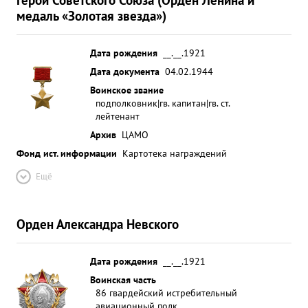
медаль «Золотая звезда»)
Дата рождения
__.__.1921
Дата документа
04.02.1944
Воинское звание
подполковник|гв. капитан|гв. ст.
лейтенант
Архив
ЦАМО
Фонд ист. информации
Картотека награждений
Ещё
Орден Александра Невского
Дата рождения
__.__.1921
Воинская часть
86 гвардейский истребительный
авиационный полк