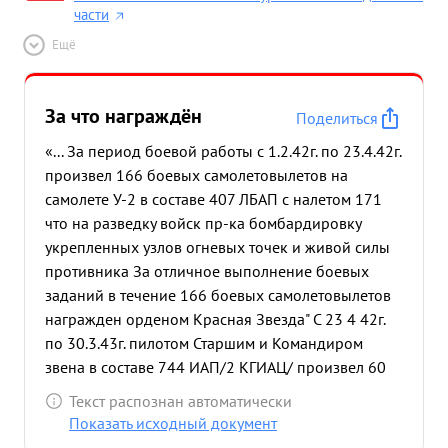
части
Ещё
За что награждён
Поделиться
«... За период боевой работы с 1.2.42г. по 23.4.42г.
произвел 166 боевых самолетовылетов на
самолете У-2 в составе 407 ЛБАП с налетом 171
что на разведку войск пр-ка бомбардировку
укрепленных узлов огневых точек и живой силы
противника За отличное выполнение боевых
заданий в течение 166 боевых самолетовылетов
награжден орденом Красная Звезда" С 23 4 42г.
по 30.3.43г. пилотом Старшим и Командиром
звена в составе 744 ИАП/2 КГИАЦ/ произвел 60
боевых самолетовылетов с налетом 58 часов на
Текст распознан автоматически
самолете ЯК-1 и Лагг-3 на сопровождение своих
Показать исходный документ
бомбардировщиков и штурмовиков без единой