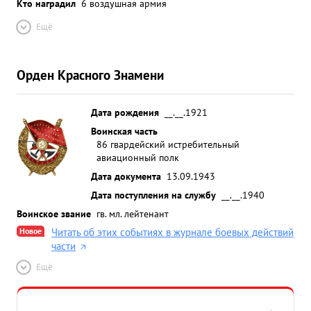
Кто наградил
6 воздушная армия
достон высокой Правительственной полн
награды -ордена"Ленина" измен ...»
Ещё
Орден Красного Знамени
Дата рождения
__.__.1921
Воинская часть
86 гвардейский истребительный
авиационный полк
Дата документа
13.09.1943
Дата поступления на службу
__.__.1940
Воинское звание
гв. мл. лейтенант
Новое
Читать об этих событиях в журнале боевых действий
части
Ещё