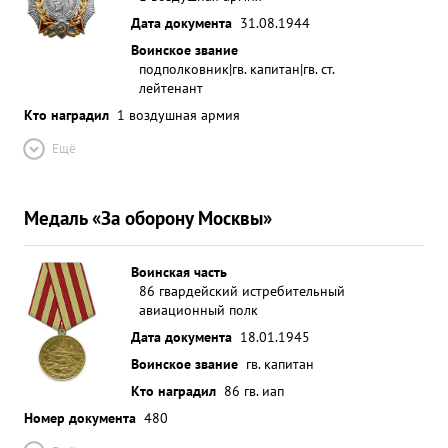
посадку на свой аэродром Уже с наступлением
Дата документа
31.08.1944
темноты. в произведенных 4-воздушных боях
Воинское звание
лично сбил 1 самолет противника В-190. в
подполковник|гв. капитан|гв. ст.
лейтенант
проведенных боевых вылетах показал себя отли
Кто наградил
1 воздушная армия
чным мастером вождения групп умелым
организатором воздушного боях и отличным
Ещё
разведчиком. ...»
Медаль «За оборону Москвы»
Воинская часть
86 гвардейский истребительный
авиационный полк
Дата документа
18.01.1945
Воинское звание
гв. капитан
Кто наградил
86 гв. иап
Номер документа
480