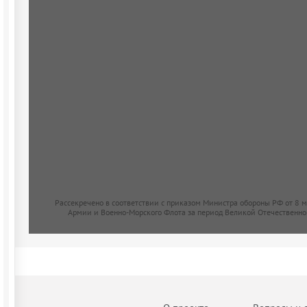
Рассекречено в соответствии с приказом Министра обороны РФ от 8 
Армии и Военно-Морского Флота за период Великой Отечественно