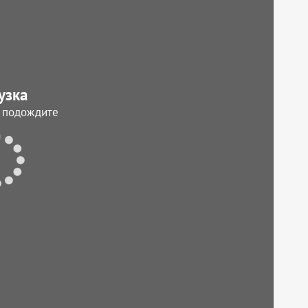
узка
, подождите