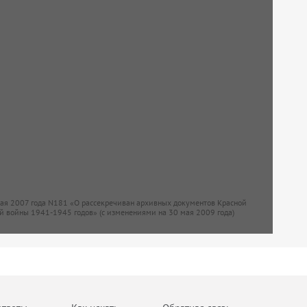
мая 2007 года N181 «О рассекречиван архивных документов Красной
й войны 1941-1945 годов» (с изменениями на 30 мая 2009 года)