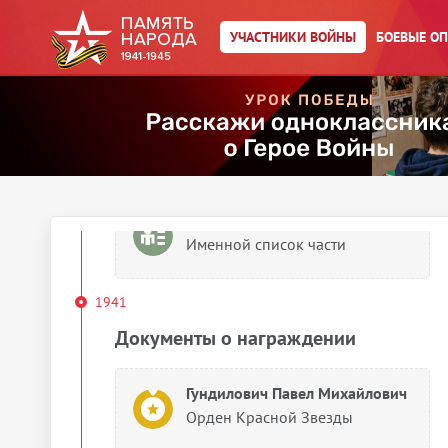
Упоминается в 21 документе
, как
:
Гундилович, Гунделович
УЧАСТНИКИ ВОЙНЫ
БОЕВЫЕ О
Выберите документ ниже
1941
Сведения о личном составе
Гундилович Павел Михайлович
Именной список части
1941
Документы о награждении
Гундилович Павел Михайлович
Орден Красной Звезды