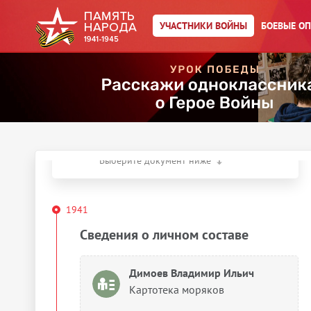
Главная страница
/
Участники войны
/
УЧАСТНИКИ ВОЙНЫ
БОЕВЫЕ О
Димоев Владимир Ильич
Год рождения:
__.__.1923
Действия
Скачать документы
Упоминается в 9 документах:
Выберите документ ниже
1941
Сведения о личном составе
Димоев Владимир Ильич
Картотека моряков