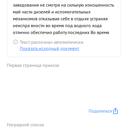
заведования не смотря на сильную изношенность
май части дизелей и испомогательных
механизмов отказывая себе в отдыхе устраняя
неиспра вности во время под водного хода
отлично обеспечил работу последних Во время
боевых 1 соции косновский вел себя мужест
Текст распознан автоматически
венно смело, подобает связу гер он ческого + как
Показать исходный документ
народа. За выше перечисленное краснофлотец
...»
Первая страница приказа
Поделиться
Наградной список