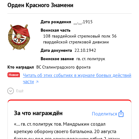
Орден Красного Знамени
Дата рождения
__.__.1915
Воинская часть
108 гвардейский стрелковый полк 36
гвардейской стрелковой дивизии
Дата документа
22.10.1942
Воинское звание
гв. ст. политрук
Кто наградил
ВС Сталинградского фронта
Новое
Читать об этих событиях в журнале боевых действий
части
Ещё
За что награждён
Поделиться
«... гв. ст. политрук тов. Мандрыкин создал
крепкую оборону своего батальона. 20 августа
батальон под его командованием отбил 2 атаки