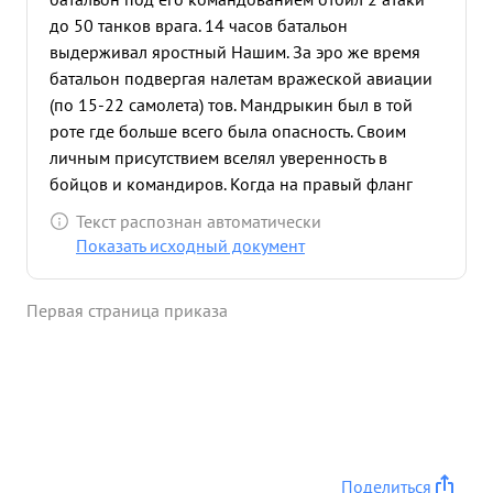
до 50 танков врага. 14 часов батальон
выдерживал яростный Нашим. За эро же время
батальон подвергая налетам вражеской авиации
(по 15-22 самолета) тов. Мандрыкин был в той
роте где больше всего была опасность. Своим
личным присутствием вселял уверенность в
бойцов и командиров. Когда на правый фланг
обороны занима емый ой ророй двигались 15
Текст распознан автоматически
танков в роте получилось замешательство тогда
Показать исходный документ
тов. Мандры- Кин пришел в роту сам лег за
Противо- Танковое ружье и спервых выстрелов
Первая страница приказа
подбил 1 танк и второй поджог. атака была
отбита По приказу вывел почти попностью свой
батальон личный состав и технику с
обороняемого рубежа и занял новый. Тов.
Мандрыкин презирая смертью руководил боем
непосредственно в подразделениях показывал
пример как иданно уничрожать немецких
Поделиться