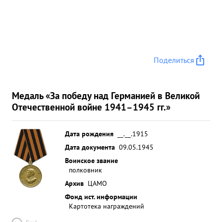
организацией боях и смелой инциативой в
выборе момента атаки добился решительного
успеха над значительно превосходящими силами
противника , появляясь на самых опасных
участках боя, вникая во все детали и воодушевляя
Поделиться
бойцов и командиров. ...»
Медаль «За победу над Германией в Великой
Отечественной войне 1941–1945 гг.»
Дата рождения
__.__.1915
Дата документа
09.05.1945
Воинское звание
полковник
Архив
ЦАМО
Фонд ист. информации
Картотека награждений