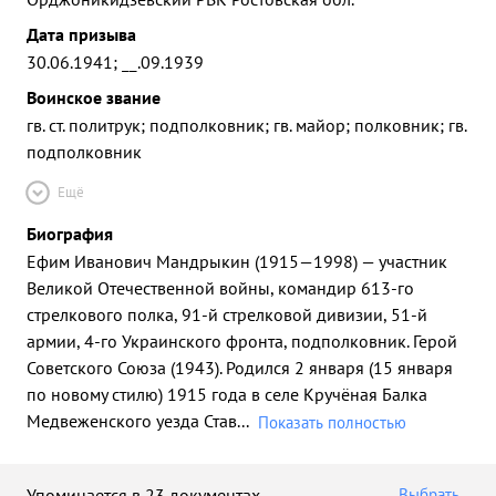
Дата призыва
30.06.1941; __.09.1939
Воинское звание
гв. ст. политрук; подполковник; гв. майор; полковник; гв.
подполковник
Ещё
Биография
Ефим Иванович Мандрыкин (1915—1998) — участник
Великой Отечественной войны, командир 613-го
стрелкового полка, 91-й стрелковой дивизии, 51-й
армии, 4-го Украинского фронта, подполковник. Герой
Советского Союза (1943). Родился 2 января (15 января
по новому стилю) 1915 года в селе Кручёная Балка
Медвеженского уезда Став
...
Показать полностью
Упоминается в 23 документах
Выбрать