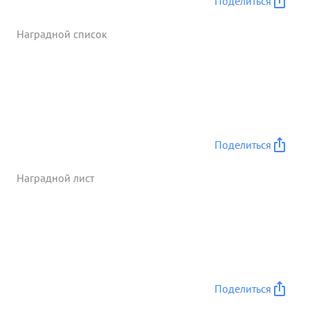
Поделиться
населенных пунктов нанеся пр отивнику большие
потери. Полком уничтожено свыше 300 солдат и
Наградной список
офицеров пр отивника взято в плен свыше 100
солдат и офиц овзахвачено 5 автомашин, 8
орудий 4 склада и большое количество повоз
Майор МАНДР КИН умело организовал боевые
действия своего полка, все время дер жит
инициативу и с незначительными потерями
ликвидирует вражеские узлы
Поделиться
сопротивления.Ранее был награжден орденом
КРАСНОЕ ЗНАМЯ за мужество что отвагу в период
Наградной лист
кома Дования авиодесантным батальоном ...»
Поделиться