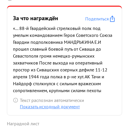
За что награждён
Поделиться
«... 88-й Гвардейский стрелковый полк под
умелым командованием Героя Советского Союза
Гвардии подполковника МАНДРЬКИНА Е.И
прошел славный боевой путь от Сиваша до
Севастополя громя немецко-румынских
захватчиков После выхода на оперативный
простор из Сивашских озерных дефиле 11-12
апреля 1944 года полка в р-не хут. АК Тачи и
Найдорф столкнулся с сильным вражеским
сопротивлением, крупными силами пехоты
поддержаной 8 тяжелыми танками, на заранее
Текст распознан автоматически
подготовленных противником рубежах. Герой
Показать исходный документ
Советского Союза Гвардии подполковник
МАНДРЫКИН уничтожая отдельные очаги
Наградной лист
вражеского сопротивления а кое-где смело