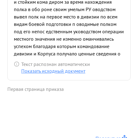
и стойким кома диром за время нахождения
полка в обо роне своим умелым РУ оводством
вывел полк на первое место в дивизии по всем
видам боевой подготовки п оводимые полком
под его непос едственным уководством операции
местного значения не изменно оманчивались
успехом благодаря которым командование
дивизии и Корпуса получало ценные сведения о
противнике В течение июля и августа 1945 года
Текст распознан автоматически
разведчими тов. МАНДРЫКИНА захватили 12
Показать исходный документ
языков давших важные показания.
Неоднократные попытки немцев прорвать
Первая страница приказа
оборону полка заканчивались для них неудачей.
Полк Гвардии майора МАНДРНКИНА первым в
Корпусе прорвал сентяб ря 1943 года вражескую
оборону и стремительно двинулся вперед на
Запас за освобождение Донбасса от немецких
захватчиков. За время наст П тел ных боев полка
тов.МАНДРА КИНА освободил свыше 40