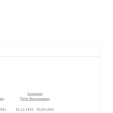
Сорокин
Сорокин
ич
ич
Петр Васильевич
Петр Васильевич
генерал-майор
1941
1941
05.12.1941 - 26.04.1942
01.12.1941 - 30.04.1942