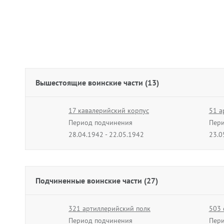
Вышестоящие воинские части (13)
17 кавалерийский корпус
51 а
Период подчинения
Пери
28.04.1942 - 22.05.1942
23.0
54 стрелковый корпус
10 с
Период подчинения
Пери
10.08.1943 - 29.02.1944
01.0
Подчиненные воинские части (27)
51 армия
92 с
Период подчинения
321 артиллерийский полк
Пери
503 
20.10.1944 - 31.10.1944
Период подчинения
11.0
Пери