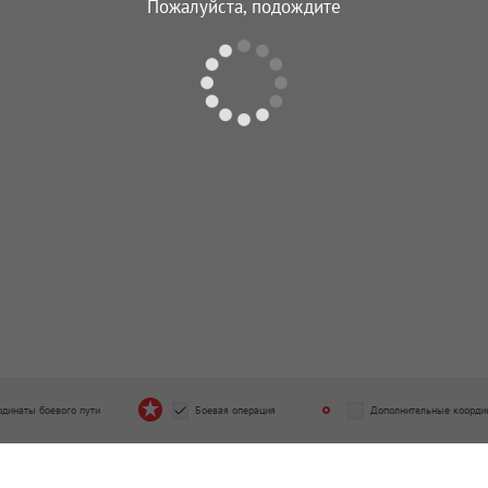
Пожалуйста, подождите
4.1942 - 09.05.1945
отдельная рота связи
326 отдельная рота связи
од подчинения
Период подчинения
4.1943 - 14.12.1944
30.04.1943 - 14.12.1944
льный учебный стрелковый
Отдельный запасной батальон
льон
Период подчинения
од подчинения
01.01.1945 - 09.05.1945
1.1945 - 09.05.1945
рдинаты боевого пути
Боевая операция
Дополнительные коорди