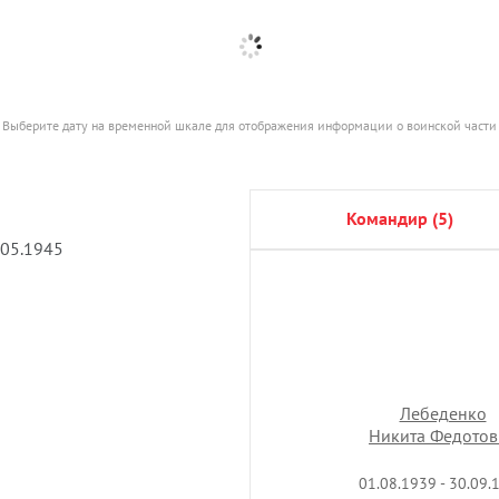
Выберите дату на временной шкале для отображения информации о воинской части
командир (5)
.05.1945
Лебеденко
Лебеденко
Никита Федотов
Никита Федотов
генерал-майор
19.08.1939 - 23.09.
01.08.1939 - 30.09.