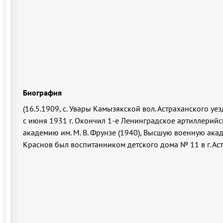
Биография
(16.5.1909, с. Увары Камызякской вол. Астраханского уез
с июня 1931 г. Окончил 1-е Ленинградское артиллерийс
академию им. М. В. Фрунзе (1940), Высшую военную акаде
Краснов был воспитанником детского дома № 11 в г. Ас