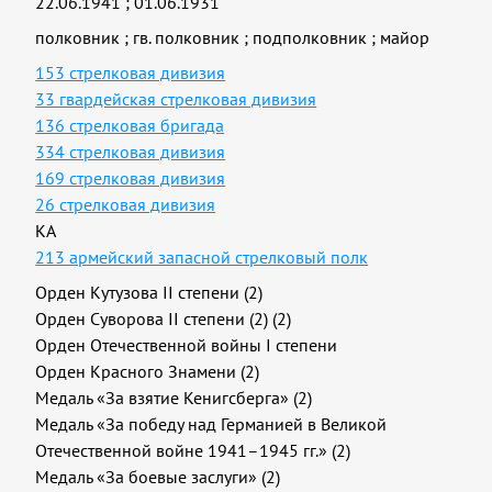
22.06.1941
;
01.06.1931
полковник
;
гв. полковник
;
подполковник
;
майор
153 стрелковая дивизия
33 гвардейская стрелковая дивизия
136 стрелковая бригада
334 стрелковая дивизия
169 стрелковая дивизия
26 стрелковая дивизия
КА
213 армейский запасной стрелковый полк
Орден Кутузова II степени (2)
Орден Суворова II степени (2) (2)
Орден Отечественной войны I степени
Орден Красного Знамени (2)
Медаль «За взятие Кенигсберга» (2)
Медаль «За победу над Германией в Великой
Отечественной войне 1941–1945 гг.» (2)
Медаль «За боевые заслуги» (2)