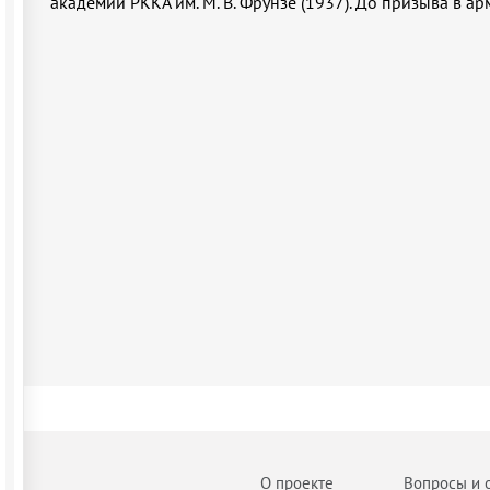
академии РККА им. М. В. Фрунзе (1937). До призыва в а
О проекте
Вопросы и 