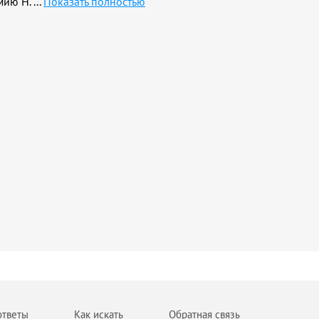
рмию Н.
...
Показать полностью
ответы
Как искать
Обратная связь