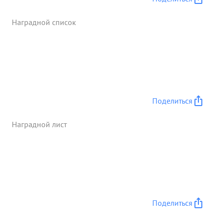
животе первым начал сгружать боезапас и
продовольствие для 138 СД под шквальным
Наградной список
пулеметным и минометным огнем противника.
Боевое задание было выполнено тов. Крюковым
с честью. ...»
Поделиться
Наградной лист
Поделиться