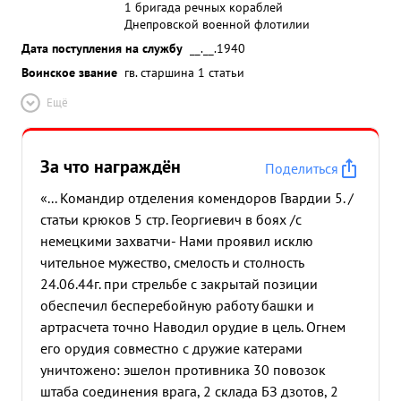
1 бригада речных кораблей
Днепровской военной флотилии
Дата поступления на службу
__.__.1940
Воинское звание
гв. старшина 1 статьи
Ещё
За что награждён
Поделиться
«... Командир отделения комендоров Гвардии 5. /
статьи крюков 5 стр. Георгиевич в боях /с
немецкими захватчи- Нами проявил исклю
чительное мужество, смелость и столность
24.06.44г. при стрельбе с закрытай позиции
обеспечил бесперебойную работу башки и
артрасчета точно Наводил орудие в цель. Огнем
его орудия совместно с дружие катерами
уничтожено: эшелон противника 30 повозок
штаба соединения врага, 2 склада БЗ дзотов, 2