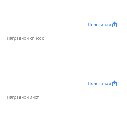
пр-ка. 5. Терля сознание аст подоховых газов т
Крюнов отказался от подмены ждо конца ост
вался На своем боевом посту 6. При стрельбе с
закрытой позиции орудия 1 от Крокова совтемо с
Поделиться
другими только под Пинскот уничтожило /
крупноколоберную минаметную батарью,
Наградной список
подавлено чем ументожены 2 мин батареи,
подорвано 3 склада с 53 Подбито и уничтожено
до 15 15 автомашин, обеспенена высадка десанта
п отбито 3 контратаки пр-ка ...»
Поделиться
Наградной лист