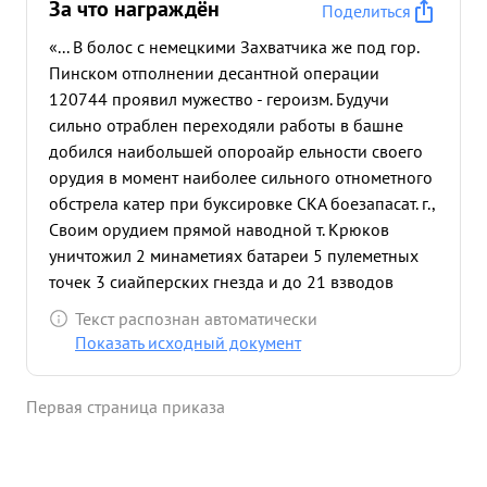
За что награждён
Поделиться
«... В болос с немецкими Захватчика же под гор.
Пинском отполнении десантной операции
120744 проявил мужество - героизм. Будучи
сильно отраблен переходяли работы в башне
добился наибольшей опороайр ельности своего
орудия в момент наиболее сильного отнометного
обстрела катер при буксировке СКА боезапасат. г.,
Своим орудием прямой наводной т. Крюков
уничтожил 2 минаметиях батареи 5 пулеметных
точек 3 сиайперских гнезда и до 21 взводов
нехоты то подавил одну тинбатарею, чем
Текст распознан автоматически
обеспечил выполнение катером поставленной
Показать исходный документ
задачи. 3. Под питенсивным огнем противника по
катеру помогал выгружать боезапас для десанта ж
Первая страница приказа
гру зить рашитх на борт, еще не пришед числа в
нармальное состояние от отравления газами 4. В
момент третьего рейса в Пинск подавил / батарею