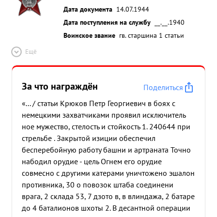
Дата документа
14.07.1944
Дата поступления на службу
__.__.1940
Воинское звание
гв. старшина 1 статьи
Ещё
За что награждён
Поделиться
«... / статьи Крюков Петр Георгиевич в боях с
немецкими захватчиками проявил исключитель
ное мужество, стелость и стойкость 1. 240644 при
стрельбе . Закрытой изиции обеспечил
бесперебойную работу башни и артраната Точно
набодил орудие - цель Огнем его орудие
совмесно с другими катерами уничтожено эшалон
противника, 30 о повозок штаба соединени
врага, 2 склада 53, 7 дзото в, в влиндажа, 2 батаре
до 4 баталионов шхоты 2. В десантной операции