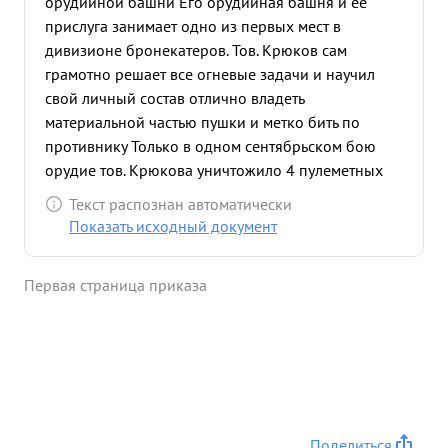
орудийной башни Его орудийная башня и ее
прислуга занимает одно из первых мест в
дивизионе бронекатеров. Тов. Крюков сам
грамотно решает все огневые задачи и научил
свой личный состав отлично владеть
материальной частью пушки и метко бить по
противнику Только в одном сентябрьском бою
орудие тов. Крюкова уничтожило 4 пулеметных
точки противника. В ночь с 23 на 24.11.42г когда
Текст распознан автоматически
БК-13 выполнял одну из самых трудных и
Показать исходный документ
серьезных операций по доставке боезапаса,
продовольствия, и пополнения в 138 СД к заводу
Первая страница приказа
"БАРРИКАДЫ" тов. Крюков еще раз показал свою
волю к победе, , свое стремление нанести
противнику большой урон и выполнить боевой
приказ. По его команде наводчик тов. Васильев
сделал 28 выстрелов уничтожив э пулеметных
точки пр-ка и группу автоматчиков. По прибытии
в 138 СД т. т.Крюков выполз на палубу и лежа на
Поделиться