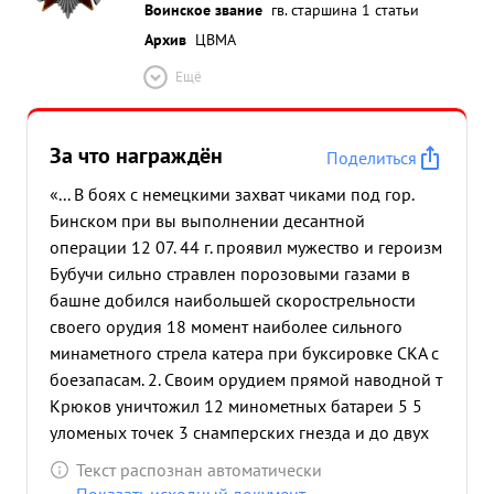
Воинское звание
гв. старшина 1 статьи
Архив
ЦВМА
Ещё
За что награждён
Поделиться
«... В боях с немецкими захват чиками под гор.
Бинском при вы выполнении десантной
операции 12 07. 44 г. проявил мужество и героизм
Бубучи сильно стравлен порозовыми газами в
башне добился наибольшей скорострельности
своего орудия 18 момент наиболее сильного
минаметного стрела катера при буксировке СКА с
боезапасам. 2. Своим орудием прямой наводной т
Крюков уничтожил 12 минометных батареи 5 5
уломеных точек 3 снамперских гнезда и до двух
взводов пехоты и подавил одну батарею, чем
Текст распознан автоматически
обеспечил выполнение катером поставленной