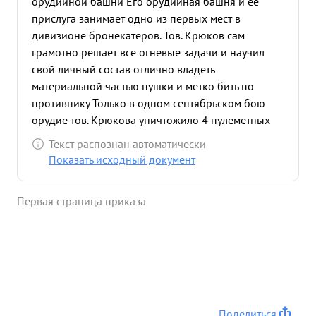
орудийной башни Его орудийная башня и ее
прислуга занимает одно из первых мест в
дивизионе бронекатеров. Тов. Крюков сам
грамотно решает все огневые задачи и научил
свой личный состав отлично владеть
материальной частью пушки и метко бить по
противнику Только в одном сентябрьском бою
орудие тов. Крюкова уничтожило 4 пулеметных
точки противника. В ночь с 23 на 24.11.42г когда
Текст распознан автоматически
БК-13 выполнял одну из самых трудных и
Показать исходный документ
серьезных операций по доставке боезапаса,
продовольствия, и пополнения в 138 СД к заводу
Первая страница приказа
"БАРРИКАДЫ" тов. Крюков еще раз показал свою
волю к победе, , свое стремление нанести
противнику большой урон и выполнить боевой
приказ. По его команде наводчик тов. Васильев
сделал 28 выстрелов уничтожив э пулеметных
точки пр-ка и группу автоматчиков. По прибытии
в 138 СД т. т.Крюков выполз на палубу и лежа на
Поделиться