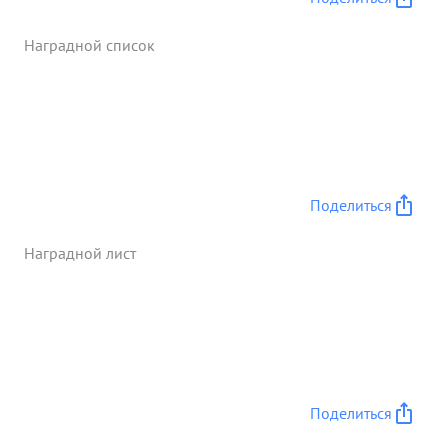
животе первым начал сгружать боезапас и
продовольствие для 138 СД под шквальным
Наградной список
пулеметным и минометным огнем противника.
Боевое задание было выполнено тов. Крюковым
с честью. ...»
Поделиться
Наградной лист
Поделиться