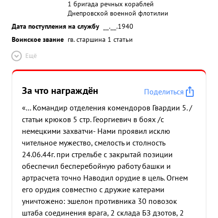
1 бригада речных кораблей
Днепровской военной флотилии
Дата поступления на службу
__.__.1940
Воинское звание
гв. старшина 1 статьи
Ещё
За что награждён
Поделиться
«... Командир отделения комендоров Гвардии 5. /
статьи крюков 5 стр. Георгиевич в боях /с
немецкими захватчи- Нами проявил исклю
чительное мужество, смелость и столность
24.06.44г. при стрельбе с закрытай позиции
обеспечил бесперебойную работу башки и
артрасчета точно Наводил орудие в цель. Огнем
его орудия совместно с дружие катерами
уничтожено: эшелон противника 30 повозок
штаба соединения врага, 2 склада БЗ дзотов, 2