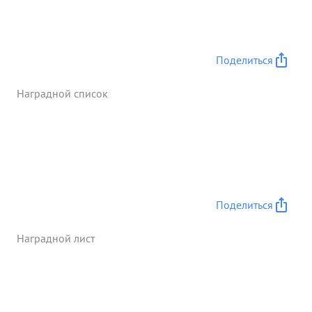
пр-ка. 5. Терля сознание аст подоховых газов т
Крюнов отказался от подмены ждо конца ост
вался На своем боевом посту 6. При стрельбе с
закрытой позиции орудия 1 от Крокова совтемо с
Поделиться
другими только под Пинскот уничтожило /
крупноколоберную минаметную батарью,
Наградной список
подавлено чем ументожены 2 мин батареи,
подорвано 3 склада с 53 Подбито и уничтожено
до 15 15 автомашин, обеспенена высадка десанта
п отбито 3 контратаки пр-ка ...»
Поделиться
Наградной лист