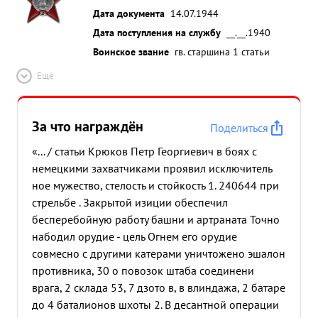
Дата документа
14.07.1944
Дата поступления на службу
__.__.1940
Воинское звание
гв. старшина 1 статьи
Ещё
За что награждён
Поделиться
«... / статьи Крюков Петр Георгиевич в боях с
немецкими захватчиками проявил исключитель
ное мужество, стелость и стойкость 1. 240644 при
стрельбе . Закрытой изиции обеспечил
бесперебойную работу башни и артраната Точно
набодил орудие - цель Огнем его орудие
совмесно с другими катерами уничтожено эшалон
противника, 30 о повозок штаба соединени
врага, 2 склада 53, 7 дзото в, в влиндажа, 2 батаре
до 4 баталионов шхоты 2. В десантной операции