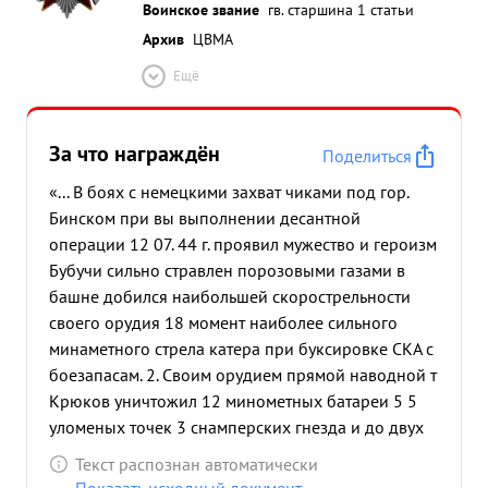
Воинское звание
гв. старшина 1 статьи
Архив
ЦВМА
Ещё
За что награждён
Поделиться
«... В боях с немецкими захват чиками под гор.
Бинском при вы выполнении десантной
операции 12 07. 44 г. проявил мужество и героизм
Бубучи сильно стравлен порозовыми газами в
башне добился наибольшей скорострельности
своего орудия 18 момент наиболее сильного
минаметного стрела катера при буксировке СКА с
боезапасам. 2. Своим орудием прямой наводной т
Крюков уничтожил 12 минометных батареи 5 5
уломеных точек 3 снамперских гнезда и до двух
взводов пехоты и подавил одну батарею, чем
Текст распознан автоматически
обеспечил выполнение катером поставленной