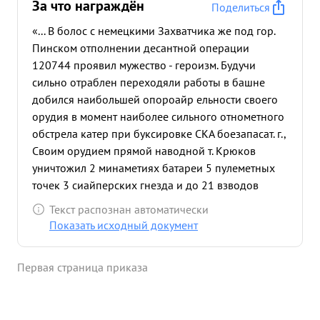
За что награждён
Поделиться
«... В болос с немецкими Захватчика же под гор.
Пинском отполнении десантной операции
120744 проявил мужество - героизм. Будучи
сильно отраблен переходяли работы в башне
добился наибольшей опороайр ельности своего
орудия в момент наиболее сильного отнометного
обстрела катер при буксировке СКА боезапасат. г.,
Своим орудием прямой наводной т. Крюков
уничтожил 2 минаметиях батареи 5 пулеметных
точек 3 сиайперских гнезда и до 21 взводов
нехоты то подавил одну тинбатарею, чем
Текст распознан автоматически
обеспечил выполнение катером поставленной
Показать исходный документ
задачи. 3. Под питенсивным огнем противника по
катеру помогал выгружать боезапас для десанта ж
Первая страница приказа
гру зить рашитх на борт, еще не пришед числа в
нармальное состояние от отравления газами 4. В
момент третьего рейса в Пинск подавил / батарею