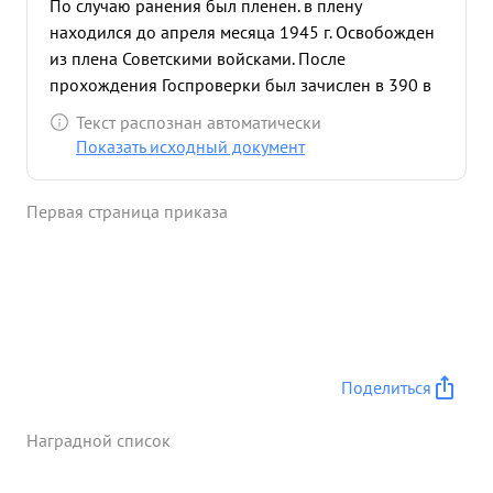
По случаю ранения был пленен. в плену
находился до апреля месяца 1945 г. Освобожден
из плена Советскими войсками. После
прохождения Госпроверки был зачислен в 390 в
запасной стрелковый полка Уволен в запас
Текст распознан автоматически
5.10.45 года на основании Указа Президиума
Показать исходный документ
Верховного Совета СССР. За боевые подвиги тов
ПАПАНДОПУЛО имеет благодарность от Маршала
Первая страница приказа
Советского Союза ЖУКОВА. в настоящее время
тов. ПАПАНДОПУЛО работает в управлении
эксплуатации строительства и ремонта дорог
мостов и подземного хозяйства Исполкома
Тбилгорсовета, в должности начальника об' екта
по асфальтированию городских улиц По службе
характеризуется положительно. Против
Поделиться
награждения Сов. партийные органы возражений
имеют. ВЫВОД: Заслуживает награждения
Наградной список
медалью "ЗА БОЕВЫЕ АСЛУГИ" ...»