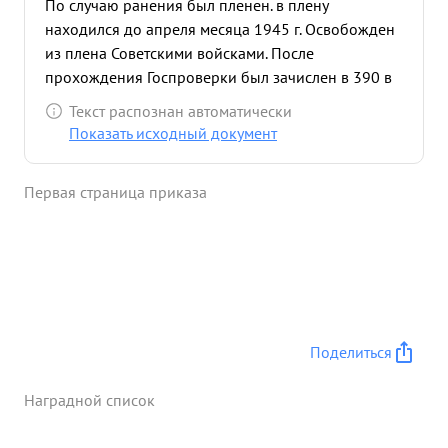
По случаю ранения был пленен. в плену
находился до апреля месяца 1945 г. Освобожден
из плена Советскими войсками. После
прохождения Госпроверки был зачислен в 390 в
запасной стрелковый полка Уволен в запас
Текст распознан автоматически
5.10.45 года на основании Указа Президиума
Показать исходный документ
Верховного Совета СССР. За боевые подвиги тов
ПАПАНДОПУЛО имеет благодарность от Маршала
Первая страница приказа
Советского Союза ЖУКОВА. в настоящее время
тов. ПАПАНДОПУЛО работает в управлении
эксплуатации строительства и ремонта дорог
мостов и подземного хозяйства Исполкома
Тбилгорсовета, в должности начальника об' екта
по асфальтированию городских улиц По службе
характеризуется положительно. Против
Поделиться
награждения Сов. партийные органы возражений
имеют. ВЫВОД: Заслуживает награждения
Наградной список
медалью "ЗА БОЕВЫЕ АСЛУГИ" ...»