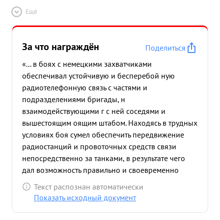
Ещё
За что награждён
Поделиться
«... в боях с немецкими захватчиками
обеспечивал устойчивую и бесперебой ную
радиотелефонную связь с частями и
подразделениями бригады, н
взаимодействующими г с ней соседями и
вышестоящим оящим штабом. Находясь в трудных
условиях боя сумел обеспечить передвижение
радиостанций и провоточных средств связи
непосредственно за танками, в результате чего
дал возможность правильно и своевременно
ориентироваться 1 в обстановке, руководить боем
Текст распознан автоматически
1 и информировать вышестоящий 11 Будучи
Показать исходный документ
начальником связи проявил большое
самообладание умение штаб. правильно оценить