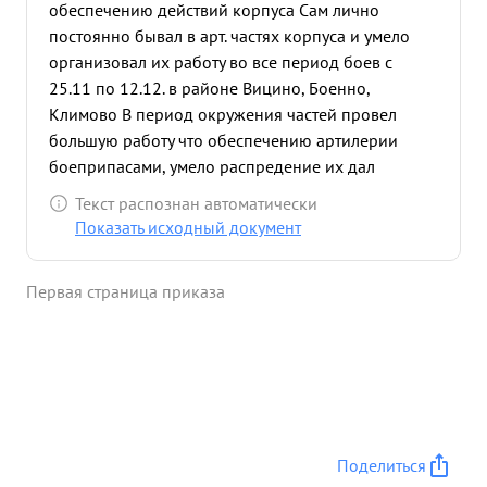
обеспечению действий корпуса Сам лично
постоянно бывал в арт. частях корпуса и умело
организовал их работу во все период боев с
25.11 по 12.12. в районе Вицино, Боенно,
Климово В период окружения частей провел
большую работу что обеспечению артилерии
боеприпасами, умело распредение их дал
возможность частям и соединением иметь
Текст распознан автоматически
артиллерийскую поддержку в обороне был
Показать исходный документ
тяжело раны и отправмы госпиталь, где и
скончался Достоин награждения посмертно
Первая страница приказа
Ордиком и Пениха ...»
Поделиться