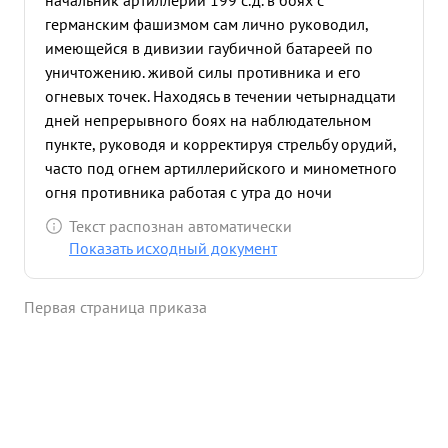
начальник артиллерии 199 с.д. в боях с
германским фашизмом сам лично руководил,
имеющейся в дивизии гаубичной батареей по
уничтожению. живой силы противника и его
огневых точек. Находясь в течении четырнадцати
дней непрерывного боях на наблюдательном
пункте, руководя и корректируя стрельбу орудий,
часто под огнем артиллерийского и минометного
огня противника работая с утра до ночи
обеспечивал контратаки наших частей против
Текст распознан автоматически
фашистов. Батарея под руководством полковника
Показать исходный документ
Трахтенберга уничтожила Несколько миномет
ных батарей, пушек и пулеметов противника ...»
Первая страница приказа