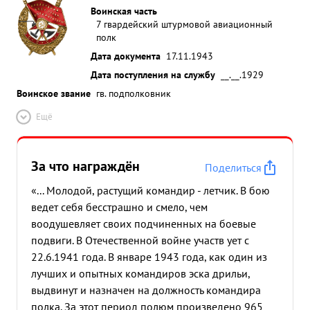
омашин подавлен оконь трех зенитных батарей.
Воинская часть
30 всех трех вылетах группы которые водил тов.
7 гвардейский штурмовой авиационный
полк
ХАШПЕР не имели поте Эффекти ность этих
Дата документа
17.11.1943
боевых вылетов подтверждают командова
ование Гвардейской стрелковой бригады летчики
Дата поступления на службу
__.__.1929
требители 979 ИАП. 7 ноя РП 1942 ГОДА майору
Воинское звание
гв. подполковник
Хашперу было приказано жить танки и
Ещё
автомашины противника в районе Гизель и
Феакдон. В этот день он тоже три раза водил
группы самолетов в бой.За три вылета его группы
За что награждён
Поделиться
уничтожили и повредили более 30 автомашин
подавили огонь одной зенитной батареи и
«... Молодой, растущий командир - летчик. В бою
истребили до 200 солдат и офицеров противника,
ведет себя бесстрашно и смело, чем
не имея ни одной потери своих самолетов.
воодушевляет своих подчиненных на боевые
Эффекти вность боевых вылетов подт верждают
подвиги. В Отечественной войне участв ует с
находившиеся передовой - мл лейтенант АГАРЕВ
22.6.1941 года. В январе 1943 года, как один из
младший воентехник ЛИМАНСКИЙ, также
лучших и опытных командиров эска дрильи,
истребители 979 ИАП. результате окружили
выдвинут и назначен на должность командира
фашистские войска в районе Гизель противнику
полка. За этот период полюм произведено 965