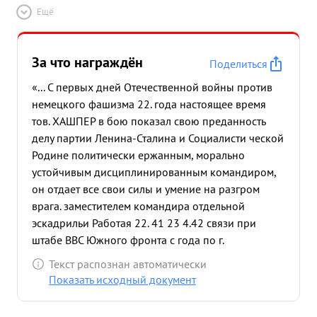
Ещё
За что награждён
Поделиться
«... С первых дней Отечественной войны против
немецкого фашизма 22. года настоящее время
тов. ХАШПЕР в бою показал свою преданность
делу партии Ленина-Сталина и Социалисти ческой
Родине политически ержанным, морально
устойчивым дисциплинированным командиром,
он отдает все свои силы и умение на разгром
врага. заместителем командира отдельной
эскадрильи Работая 22. 41 23 4.42 связи при
штабе ВВС Южного фронта с года по г.
ТОВ.ХАШПЕР совершил 217 полетов на связь по
Текст распознан автоматически
доставке корресподенции и офицеров связи и
Показать исходный документ
налетал 543 часа и 10 минут. Все полеты
выполнялись в сложной боевой обстановке