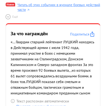
Новое
Читать об этих событиях в журнале боевых действий
части
Ещё
За что награждён
Поделиться
«... Гвардии старший лейтенант ЛУЦКИЙ находясь
в Действующей армии с июля 1942 года,
принимал участие в боях с немецкими
захватчиками на Сталинградском, Донском
Калининском и Северо-западном фронтах За это
время произвел 92 боевых вылета, ,из которых
61 вылет сопровождались воздушными боями. в
боях тов.ЛУЦКИЙ показал себя смелым и
отважным бойцом, тактически грамотным и
инициативным командиром преданным сыном
Родины. Защищая город Сталинград, тов. ЛУЦКИЙ
Текст распознан автоматически
в трудных боях почти всегда с численно