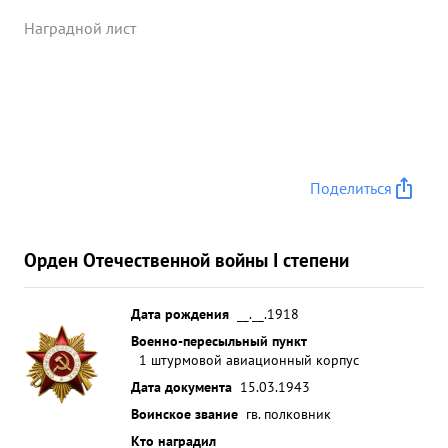
сбил один самолет противника. в октябре 1942
года за 3 сбитые самолета на подступах к г.
Наградной лист
СТАЛИНГ- ГРАДУ награжден орденом "КРАСНОЕ
ЗНАМЯ". ...»
Поделиться
Орден Отечественной войны I степени
Дата рождения
__.__.1918
Военно-пересыльный пункт
1 штурмовой авиационный корпус
Дата документа
15.03.1943
Воинское звание
гв. полковник
Кто наградил