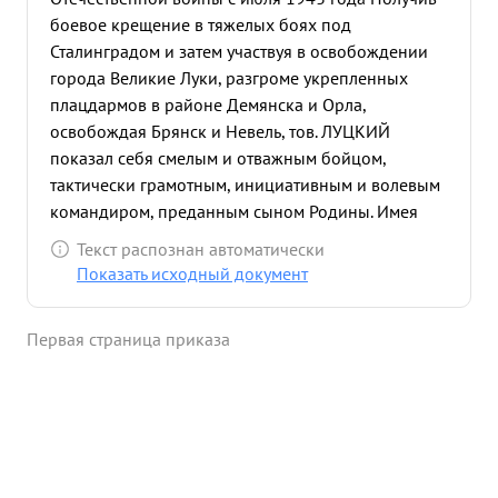
боевое крещение в тяжелых боях под
Сталинградом и затем участвуя в освобождении
города Великие Луки, разгроме укрепленных
плацдармов в районе Демянска и Орла,
освобождая Брянск и Невель, тов. ЛУЦКИЙ
показал себя смелым и отважным бойцом,
тактически грамотным, инициативным и волевым
командиром, преданным сыном Родины. Имея
хорошие теоритические знания и обладая
Текст распознан автоматически
отличными организаторскими способностями
Показать исходный документ
закаляясь в боях, тов. ЛУЦКИЙ вырос из рядового
летчика в опытного боевого командира, умело
Первая страница приказа
руководящего боевыми операциями полка. За
участия на фронтах Отечест- 188 боевых вылетов
и в многочисленных воздушпервое период
венной ных боях войны сбил произвел 12
самолетов противника Ранее за образцовое и
выполнение заданий командования и