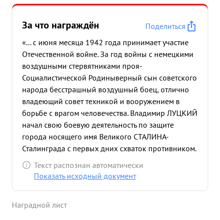
За что награждён
Поделиться
«... с июня месяца 1942 года принимает участие
Отечественной войне. За год войны с немецкими
воздушными стервятниками проя-
Социалистической Родины
верный сын советского
народа бесстрашный воздушный боец, отлично
владеющий совет техникой и вооружением в
борьбе с врагом человечества. Владимир ЛУЦКИЙ
начал свою боевую деятельность по защите
города носящего имя Великого СТАЛИНА-
Сталинграда с первых дних схваток противником.
несмотря ревосходство всегда выходил
Текст распознан автоматически
победителем. 27 июля 1942 это день первого
Показать исходный документ
боевого решения т паре Героем Советского Союза
майором КЛЕШЕВЫМ, они вступили в бой против
Наградной лист
18-20 Ме-109ф, ни на одно мгневение не
покидая своего ведущего т. ЛУЦКИЙ все время