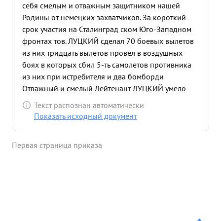
себя смелым и отважным защитником нашей
Родины от немецких захватчиков. За короткий
срок участия на Сталинград ском Юго-Западном
фронтах тов. ЛУЦКИЙ сделал 70 боевых вылетов
из них тридцать вылетов провел в воздушных
боях в которых сбил 5-ть самолетов противника
из них при истребителя и два бомборди
Отважный и смелый Лейтенант ЛУЦКИЙ умело
ориентируе наципливациованными тся в сложной
Текст распознан автоматически
обс тановке воздушного боях и всегда находит
Показать исходный документ
правильное решение обеспечивающее ему
победу. Совй боевой опыт передает товарищам.
Первая страница приказа
Летает смело и уверено, требова телен к себе и
своим подчиненным, дисциплинирован,
идеологичес ки выдержан, морально устойчив,
среди личного состава пользуется авторитетом.
Предан Партии ЛЕНИНА - СТАЛИНА и Социалис
тической Родине. достоин ПРАВИТЕЛЬСТВЕННОЙ
НАГРАДЫ ОРДЕНА КРАСНОЕ ЗНАМЯ " ...»