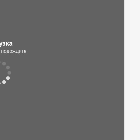
узка
, подождите