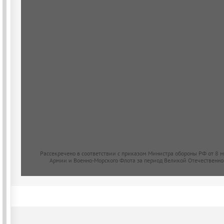
Рассекречено в соответствии с приказом Министра обороны РФ от 8 
Армии и Военно-Морского Флота за период Великой Отечественно