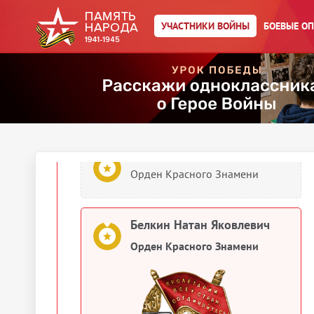
Белкин Натан Яковлевич
УЧАСТНИКИ ВОЙНЫ
БОЕВЫЕ О
Картотека награждений
Белкин Натан Яковлевич
Орден Красного Знамени
Белкин Натан Яковлевич
Орден Красного Знамени
Белкин Натан Яковлевич
Орден Красного Знамени