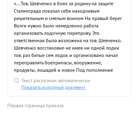
«... Тов. Шевченко в боях за родину на защите
Сталинграда показал себя находчивым
решительным и смелым воином На правый берег
Волги нужно было немедленно работа
организовать лодочную перепрову. Это
ответственная была возложена на тов. Шевченко.
Шевченко восстановил не имея ни одной лодки
тов. раз битые сем лодок и организовано начал
переправлять боеприпасы, вооружение,
продукты, лошадей и новое Под пополнение
градом пуль идущее и снарядов на фронт. отлично
Текст распознан автоматически
работала переирова с 5Октября по ноября тов.
Показать исходный документ
Шевченко переправил на провый берег Волги
большое количество боеприпасов продуктов,
Первая страница приказа
много вооружения, пулеметов противоторка вый
ружей, а также в лодках переправлял лошадей. Во
время переировы лодки сильно обстреловались
минометами противника, а также бомбежке с
воздуха но смелые и находчивые лодочники на