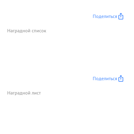
ходу ремонтируя пробитые лодки перевозили
раненых и Обоеприпасы. Тов. Шевченко показал
Поделиться
личный пример своим и одочником. 19 октября
он с стремя саперами за тричаса переправил 350
Наградной список
человек нового пополнения с вооружением и
боеприпасами Боевое задание было выполнено в
срок. ...»
Поделиться
Наградной лист