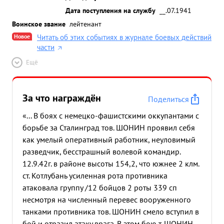
Дата поступления на службу
__.07.1941
Воинское звание
лейтенант
Новое
Читать об этих событиях в журнале боевых действий
части
Ещё
За что награждён
Поделиться
«... В боях с немецко-фашистскими оккупантами с
борьбе за Сталинград тов. ШОНИН проявил себя
как умелый оперативный работник, неуловимый
разведчик, бесстрашный волевой командир.
12.9.42г. в районе высоты 154,2, что южнее 2 клм.
ст. Котлубань усиленная рота противника
атаковала группу /12 бойцов 2 роты 339 сп
несмотря на численный перевес вооруженного
танками противника тов. ШОНИН смело вступил в
бой и отразил атаку врага. В этом бою т. ШОНИН