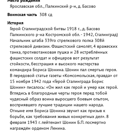
Место рождения
Ярославская обл., Палкинский р-н, д. Басово
Воинская часть
308 сд
История
Герой Сталинградской битвы 1918 г., д. Басово
Палкинского р-на Костромской обл. - 1942, Сталинград)
Начальник штаба 339го стрелкового полка 308й
стрелковой дивизии. Фашистский самолёт, 4 вражеских
танка, противотанковая пушка и 28 истреблённых
фашистских солдат и офицеров вот результат
стойкости, бесстрашия и высокого мастерства
командира Бориса Шонина. Шонин пал смертью героя.
В передовой статье газеты «Комсомольская, правда» от
15 ноября 1942 года «Герой Сталинграда Борис
Шонин» писалось: «Он жил как герой и умер как герой.
Вглядись в благородные черты героя перед тобой
чудесный образ воина выросшего боевым опытом,
восприявшего лучшие традиции нашего народа.
Отныне имя Бориса Шонина звучит как призыв к
борьбе, как требования живых конкретных дел». 8
февраля 1943 г. лейтенант Шонин Б.П. посмертно
награждён орденом Ленина.