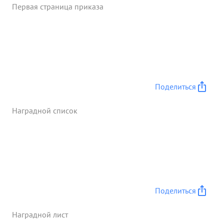
Первая страница приказа
Керченском полуострове своевременно
обнаруживались авиаразведкой. Тов. БАРДЕЕВ в
напряженные дни боев лично сам неоднократно
выдетал на разведку и фотографировал под
огнем врага его оборону. 30 личные боевые ...»
Поделиться
Наградной список
Поделиться
Наградной лист