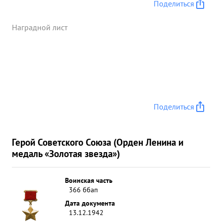
выполнение боевых заданий представлено 20
Поделиться
человек к наг- Прав тельственной награде. ВЫВОЛ
раждению д: Капитан БАРДЕЕВ за проявленную
Наградной лист
мужество и отвагу имеющий лично 21 боевых
самолето-вылетов обеспечивающий умелым
руководством 131 боевой самолетовылет
эскадрилии в боях с озверелым фашизмом.
достоин награждением Правительственной
награды орденом = КРАСНОЕ ЗНАМЯ". ...»
Поделиться
Герой Советского Союза (Орден Ленина и
медаль «Золотая звезда»)
Воинская часть
366 ббап
Дата документа
13.12.1942