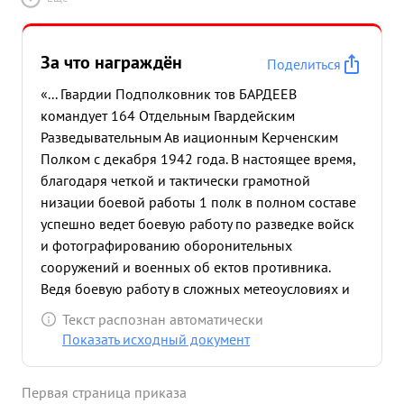
За что награждён
Поделиться
«... Гвардии Подполковник тов БАРДЕЕВ
командует 164 Отдельным Гвардейским
Разведывательным Ав иационным Керченским
Полком с декабря 1942 года. В настоящее время,
благодаря четкой и тактически грамотной
низации боевой работы 1 полк в полном составе
успешно ведет боевую работу по разведке войск
и фотографированию оборонительных
сооружений и военных об ектов противника.
Ведя боевую работу в сложных метеоусловиях и
сильного противодействия истребительной
Текст распознан автоматически
авиации и зенитной артиллерии противника -
Показать исходный документ
летчики полка успешно выполняли боевые
задания командования и непрерывно вели
Первая страница приказа
авиационную разведку на поле боя,