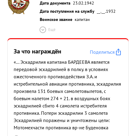
Дата документа
23.02.1942
Дата поступления на службу
__.__.1932
Воинское звание
капитан
Ещё
За что награждён
Поделиться
«... Эскадрилия капитана БАРДЕЕВА является
передовой эскадрилией в полку. в условиях
ожесточенного противодействия З.А. и
истребительной авиации противника, эскадрилия
произвела 131 боевых самолетовылетов, с
боевым налетом 274 + 21. в воздушных боях
эскадрилией сбито 4 самолета истребителя
противника. Потери эскадрилии 3 самолета
Эскадрилией поражены и уничтожены цели:
Мотомехчасти противника вр-не Буденовка
автоколоны, танки, и пехоту в районе