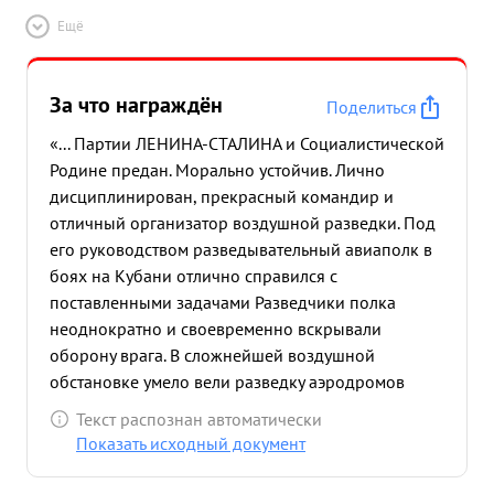
Ещё
За что награждён
Поделиться
«... Партии ЛЕНИНА-СТАЛИНА и Социалистической
Родине предан. Морально устойчив. Лично
дисциплинирован, прекрасный командир и
отличный организатор воздушной разведки. Под
его руководством разведывательный авиаполк в
боях на Кубани отлично справился с
поставленными задачами Разведчики полка
неоднократно и своевременно вскрывали
оборону врага. В сложнейшей воздушной
обстановке умело вели разведку аэродромов
противника и вскрывали авиационную
Текст распознан автоматически
группировку. Систематически вели наблюдение за
Показать исходный документ
полем боях и морскими коммуникациями. Все
перегруппировки врага на ТАМАНИ на