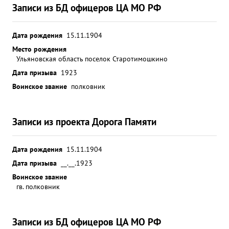
частей. 22.4.45г., выйдя в район канала ТЕЛЬТОВ,
Записи из БД офицеров ЦА МО РФ
вел тяжелые бои с превосходящими силами
противника, захватил плацдарм На северном
Дата рождения
15.11.1904
берегу канала, чем дал возможность форсировать
Место рождения
канал остальным частям корпуса и армии. 25.4.45г.
Ульяновская область поселок Старотимошкино
бригада ворвалась в БЕРЛИН с юга, где после
Дата призыва
1923
тяжелых уличных боев овладела городскими
Воинское звание
полковник
районами ЛИХТЕРФЕЛЬДЕ ДАЛЕМ,
ШМАРГЕНДОРФ и к исходу дня 29.4.45г. вышла в
ВИЛЬМЕРСДОРФ в районе км севернее
Записи из проекта Дорога Памяти
ГИНДЕНБУРГ ПАРК. ЗА ОТЛИЧНЫЕ БОЕВЫЕ
ДЕЙСТВИЯ, ЗА СМЕЛОСТЬ и РЕШИТЕЛЬНОСТЬ в
Дата рождения
БОЮ и УМЕЛОЕ РУКОВОДСТВО БРИГАДОЙ тов.
15.11.1904
БОГДАНОВ ДОСТОИН-ПРИСВОЕНИЯ ЗВАНИЯ
Дата призыва
__.__.1923
ГЕРОЙ СОВЕТСКОГО СОЮЗА" Гвардом ...»
Воинское звание
гв. полковник
Записи из БД офицеров ЦА МО РФ