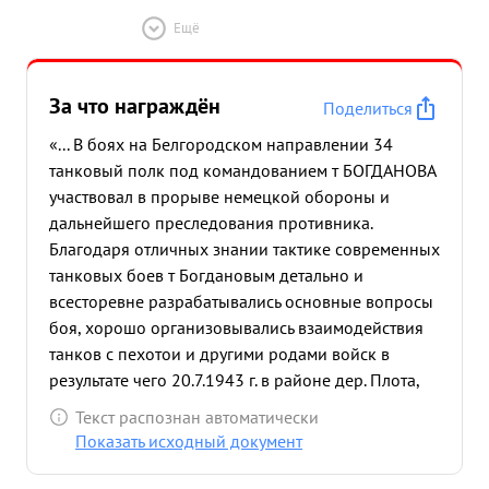
Ещё
За что награждён
Поделиться
«... В боях на Белгородском направлении 34
танковый полк под командованием т БОГДАНОВА
участвовал в прорыве немецкой обороны и
дальнейшего преследования противника.
Благодаря отличных знании тактике современных
танковых боев т Богдановым детально и
всесторевне разрабатывались основные вопросы
боя, хорошо организовывались взаимодействия
танков с пехотои и другими родами войск в
результате чего 20.7.1943 г. в районе дер. Плота,
Шахово полк прорвал оборону противника и
Текст распознан автоматически
заставил его носпешно отступить. сам тов.
Показать исходный документ
БОГДАНОВ всегда следовал с боевыми порядками
рот, управляя боем по радио из танка, наблюдая