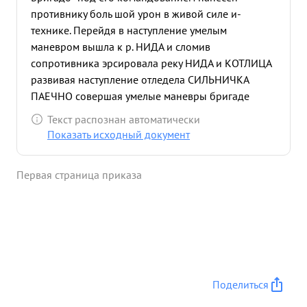
противнику боль шой урон в живой силе и-
технике. Перейдя в наступление умелым
маневром вышла к р. НИДА и сломив
сопротивника эрсировала реку НИДА и КОТЛИЦА
развивая наступление отледела СИЛЬНИЧКА
ПАЕЧНО совершая умелые маневры бригаде
были орсированы реки: ВАРТА ПРОСНА, овладела
Текст распознан автоматически
ОПАТУВ, 22.1.45г. перед для в наступление и
Показать исходный документ
сломие сопротивление противника овладе- г.
ОППЕЛЕН и орсировала одним батальоном р.
Первая страница приказа
ОДЕР, Захватила плацдарм на левом берегу р.
ОДЕР на рубеже ХОЛОБЕНДОРФ ШТЕФАНСХОХ,
...»
Поделиться