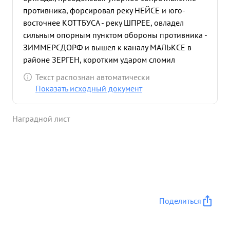
противника, форсировал реку НЕЙСЕ и юго-
восточнее КОТТБУСА - реку ШПРЕЕ, овладел
сильным опорным пунктом обороны противника -
ЗИММЕРСДОРФ и вышел к каналу МАЛЬКСЕ в
районе ЗЕРГЕН, коротким ударом сломил
сильную оборону противника на западном берегу
Текст распознан автоматически
канала, где захватил плацдарм и овладел
Показать исходный документ
РОГГОЗЕН, лишив противника сильного
оборонительного рубежа. Взаимодействуя с 51 Гв
Наградной лист
танковой бригадой занял ФЕШТАУ чем было
обеспечено движение остальных частей на
БЕРЛИН по автостраде. Бригада сломила упорное
сопротивление немцев севернее БАРУТ, где
противник прочно укрепился, перерезав дороги,
овладела населенными пунктами ПЕШ и
ЦЕРЕНСДОРФ, очистив в течение суток от
Поделиться
противника лесной массив севернее БАРУТ, что
обеспечило успешное развертывание танковых