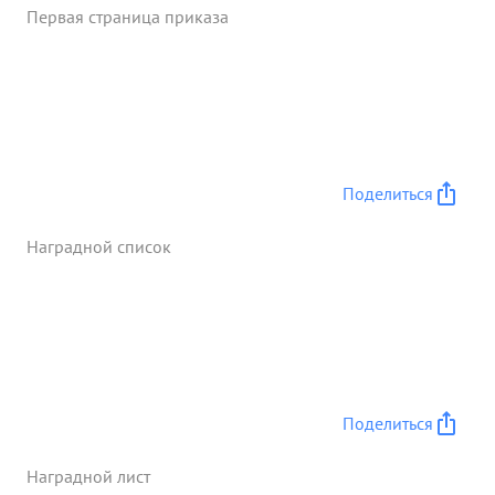
Первая страница приказа
почти за каждом машинои, принимая правильные
решения и приводя их в исполнение. Под его
руководством полк с 20.7.43 по 2.8.43 произвел
15 атак в результате которых во взаимодействии с
пехотои освобождено от противника 10
населенных пунктов, а полком уничтожено 13
танков пр-ка, 21 ПТО, 24 огневых точки, 2 склада
Поделиться
с боеприпасами, 2 колесных машины. и до 600
солдат и офицеров. Командуя танковым полком
Наградной список
на Калининском фронте-полк т БОГДАНОВА
первым ворвался в г Великие ЛУКИ и решил
исход боях за город. тов. БОГЛАНОВ участвует в
Отечественной воине с 22.6.1941 г. ...»
Поделиться
Наградной лист