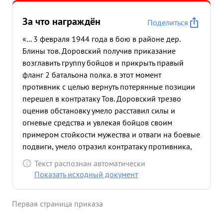
За что награждён
Поделиться
«... 3 февраля 1944 года в бою в районе дер.
Блины тов. Доровский получив приказание
возглавить группу бойцов и прикрыть правый
фланг 2 батальона полка. в этот момент
противник с целью вернуть потерянные позиции
перешел в контратаку Тов. Доровский трезво
оценив обстановку умело расставил силы и
огневые средства и увлекая бойцов своим
примером стойкости мужества и отваги на боевые
подвиги, умело отразил контратаку противника,
прочно удержав завоеванный рубеж. Уничтожив
Текст распознан автоматически
при этом до 30 гитлеровцев. За проявленный
Показать исходный документ
героизм смелость мужество и отвагу достоин
награждения припордено рленом КРАСНОЙ
Первая страница приказа
ЗВЕЗДЫ". ...»