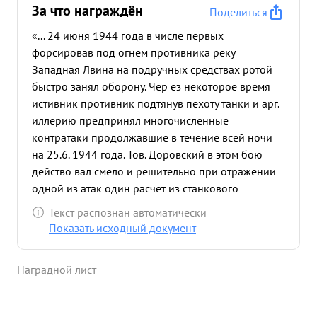
За что награждён
Поделиться
«... 24 июня 1944 года в числе первых
форсировав под огнем противника реку
Западная Лвина на подручных средствах ротой
быстро занял оборону. Чер ез некоторое время
истивник противник подтянув пехоту танки и арг.
иллерию предпринял многочисленные
контратаки продолжавшие в течение всей ночи
на 25.6. 1944 года. Тов. Доровский в этом бою
действо вал смело и решительно при отражении
одной из атак один расчет из станкового
пулемета был выведен из строя, лег сам за
Текст распознан автоматически
пулемет и косил наступающие цепи гитлеровцев
Показать исходный документ
несмотря на ожисточенный огонь противника.
Когда кончились патроны, громил гитлеровцев
Наградной лист
прикладом и гранатами. в этом бою погиб смерью
храбрых. Достоин прислоения звания ГЕРОЙ
СОВЕТСКОГО "СОЮЗА" посмертно. ...»