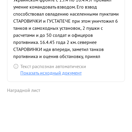
умение командовать взводом. Его взвод
способствовал овладению населенными пунктами
СТАРОВИЧКИ и ГУСТАПЕЧЕ при этом уничтожил 6
танков и самоходных установок, 2 пушки с
расчетами и до 50 солдат и офицеров
противника. 16.4.45 года 2 км. севернее
СТАРОВИНКИ идя впереди, заметил танков
противника и оценив обстановку, принял
решение. На большой скорости проскочил Один в
Текст распознан автоматически
тыл вражеским танкам и открыл меткий
Показать исходный документ
прицельный огонь ПАНТЕРА" за одним загорались
вражеские танки: 3 танка типа одна СУ типа Т-4
Наградной лист
поджег младшии лейтенант МЕРЕНКОВ.
Остальные танки противника поспешно
отступили. Врезультате героического подвига путь
был свободен и части бригады овладели г.
ГУСТОПЕЧЕ. За проявленный героизм и
самоотверженность в борьбе с немецкими