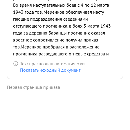
Во время наступательных боев с 4 по 12 марта
1943 года тов. Меренков обеспечивал насту
гающие подразделения сведениями
отступающего противника. в боях 5 марта 1943
года за деревню Баранцы противник оказал
яростное сопротивление получил приказ
тов.Меренков пробрался в расположение
противника разведавшего огневые средства и
установив численность и несмотря на сильный
Текст распознан автоматически
огонь минометов и пу леметов противника
Показать исходный документ
возвратился и доложил командиру ,а когда рота
перешла в контрнасту пление тов.меренков
Первая страница приказа
первым ворвался в деревню уничтожил пу
леметную точку и семь немецких окупантов.
Продолжая преследовать отсту паб его врага шел
впереди. Тов. Меренк ...»